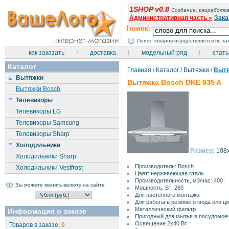
1SHOP v0.8
Создание, разработка
Административная часть »
Зака
Поиск:
Поиск товаров осуществляется по к
как заказать
доставка
модельный ряд
стать
Каталог
Главная
/
Каталог
/
Вытяжки
/
Вытя
Вытяжки
Вытяжка Bosch DKE 935 A
Вытяжки Bosch
Телевизоры
Телевизоры LG
Телевизоры Samsung
Телевизоры Sharp
Холодильники
Размер:
108
Холодильники Sharp
Производитель: Bosch
Холодильники Vestfrost
Цвет: нержавеющая сталь
Производительность, м3/час: 400
Вы можете менять валюту на сайте
Мощность, Вт: 260
Для настенного монтажа
Для работы в режиме отвода или ц
Металлический фильтр
Информация о заказе
Пригодный для мытья в посудомое
Освещение 2х40 Вт
Товаров в заказе:
0