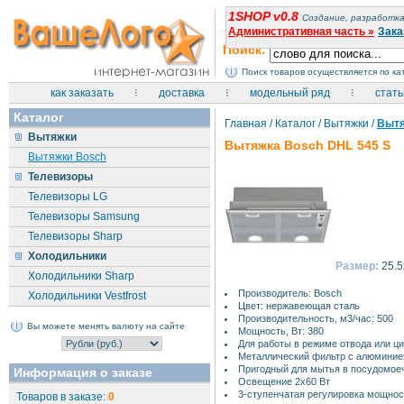
1SHOP v0.8
Создание, разработка
Административная часть »
Зака
Поиск:
Поиск товаров осуществляется по к
как заказать
доставка
модельный ряд
стать
Каталог
Главная
/
Каталог
/
Вытяжки
/
Вытя
Вытяжки
Вытяжка Bosch DHL 545 S
Вытяжки Bosch
Телевизоры
Телевизоры LG
Телевизоры Samsung
Телевизоры Sharp
Холодильники
Размер:
25.5
Холодильники Sharp
Производитель: Bosch
Холодильники Vestfrost
Цвет: нержавеющая сталь
Производительность, м3/час: 500
Вы можете менять валюту на сайте
Мощность, Вт: 380
Для работы в режиме отвода или ц
Металлический фильтр с алюминие
Пригодный для мытья в посудомое
Информация о заказе
Освещение 2х60 Вт
3-ступенчатая регулировка мощнос
Товаров в заказе:
0