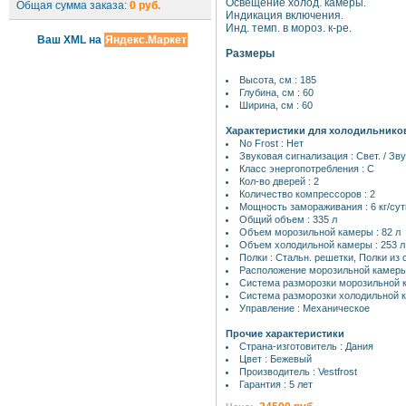
Освещение холод. камеры.
Общая сумма заказа:
0 руб.
Индикация включения.
Инд. темп. в мороз. к-ре.
Ваш XML на
Яндекс.Маркет
Размеры
Высота, см : 185
Глубина, см : 60
Ширина, см : 60
Характеристики для холодильнико
No Frost : Нет
Звуковая сигнализация : Свет. / Зв
Класс энергопотребления : C
Кол-во дверей : 2
Количество компрессоров : 2
Мощность замораживания : 6 кг/сут
Общий объем : 335 л
Объем морозильной камеры : 82 л
Объем холодильной камеры : 253 л
Полки : Стальн. решетки, Полки из
Расположение морозильной камеры
Система разморозки морозильной 
Система разморозки холодильной к
Управление : Механическое
Прочие характеристики
Страна-изготовитель : Дания
Цвет : Бежевый
Производитель : Vestfrost
Гарантия : 5 лет