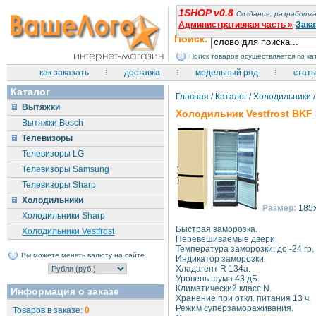
1SHOP v0.8
Создание, разработка
Административная часть »
Зака
Поиск:
Поиск товаров осуществляется по к
как заказать
доставка
модельный ряд
стать
Каталог
Главная
/
Каталог
/
Холодильники
/
Вытяжки
Холодильник Vestfrost BKF 
Вытяжки Bosch
Телевизоры
Телевизоры LG
Телевизоры Samsung
Телевизоры Sharp
Холодильники
Размер:
185
Холодильники Sharp
Быстрая заморозка.
Холодильники Vestfrost
Перевешиваемые двери.
Температура заморозки: до -24 гр.
Вы можете менять валюту на сайте
Индикатор заморозки.
Хладагент R 134a.
Уровень шума 43 дБ.
Климатический класс N.
Информация о заказе
Хранение при откл. питания 13 ч.
Режим суперзамораживания.
Товаров в заказе:
0