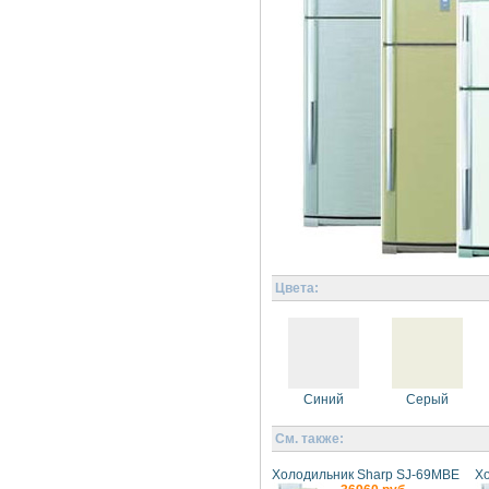
Цвета:
Синий
Серый
См. также:
Холодильник Sharp SJ-69MBE
Х