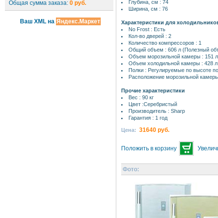
Глубина, см : 74
Общая сумма заказа:
0 руб.
Ширина, см : 76
Ваш XML на
Яндекс.Маркет
Характеристики для холодильнико
No Frost : Есть
Кол-во дверей : 2
Количество компрессоров : 1
Общий объем : 606 л (Полезный объ
Объем морозильной камеры : 151 л
Объем холодильной камеры : 428 л
Полки : Регулируемые по высоте по
Расположение морозильной камеры
Прочие характеристики
Вес : 90 кг
Цвет :Серебристый
Производитель : Sharp
Гарантия : 1 год
31640 руб.
Цена:
Положить в корзину
Увелич
Фото: