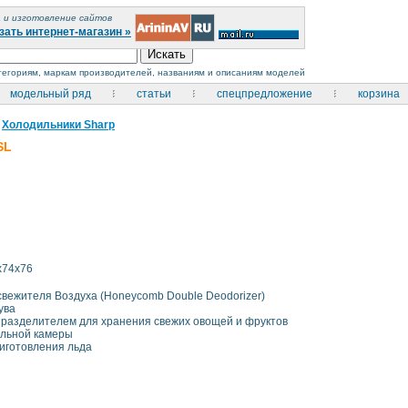
 и изготовление сайтов
зать интернет-магазин »
атегориям, маркам производителей, названиям и описаниям моделей
модельный ряд
статьи
спецпредложение
корзина
Холодильники Sharp
SL
x74x76
вежителя Воздуха (Honeycomb Double Deodorizer)
ува
 разделителем для хранения свежих овощей и фруктов
ильной камеры
иготовления льда