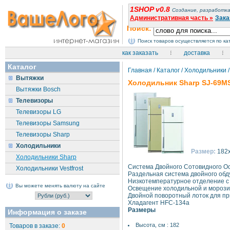
1SHOP v0.8
Создание, разработка
Административная часть »
Зака
Поиск:
Поиск товаров осуществляется по к
как заказать
доставка
Каталог
Главная
/
Каталог
/
Холодильники
/
Вытяжки
Холодильник Sharp SJ-69M
Вытяжки Bosch
Телевизоры
Телевизоры LG
Телевизоры Samsung
Телевизоры Sharp
Холодильники
Размер:
182
Холодильники Sharp
Система Двойного Сотовидного Ос
Холодильники Vestfrost
Раздельная система двойного обд
Низкотемпературное отделение с
Вы можете менять валюту на сайте
Освещение холодильной и мороз
Двойной поворотный лоток для пр
Хладагент HFC-134a
Размеры
Информация о заказе
Высота, см : 182
Товаров в заказе:
0