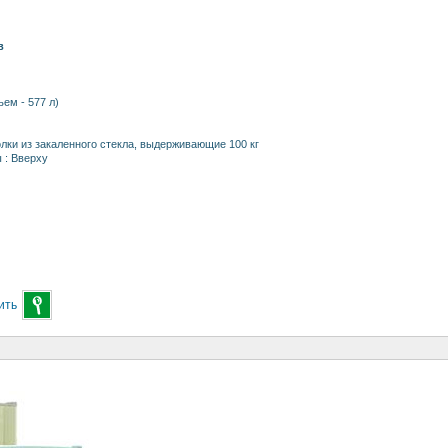
в
ем - 577 л)
лки из закаленного стекла, выдерживающие 100 кг
 : Вверху
ить