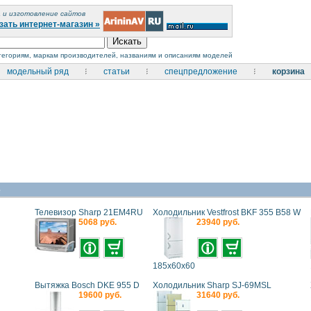
 и изготовление сайтов
зать интернет-магазин »
атегориям, маркам производителей, названиям и описаниям моделей
модельный ряд
статьи
спецпредложение
корзина
е
Телевизор Sharp 21EM4RU
Холодильник Vestfrost BKF 355 В58 W
5068 руб.
23940 руб.
185x60x60
Вытяжка Bosch DKE 955 D
Холодильник Sharp SJ-69MSL
19600 руб.
31640 руб.