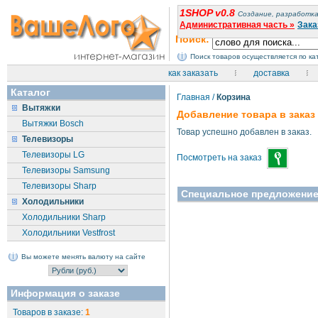
1SHOP v0.8
Создание, разработка
Административная часть »
Зака
Поиск:
Поиск товаров осуществляется по к
как заказать
доставка
Каталог
Главная
/
Корзина
Вытяжки
Добавление товара в заказ
Вытяжки Bosch
Товар успешно добавлен в заказ.
Телевизоры
Телевизоры LG
Посмотреть на заказ
Телевизоры Samsung
Телевизоры Sharp
Специальное предложени
Холодильники
Холодильники Sharp
Холодильники Vestfrost
Вы можете менять валюту на сайте
Информация о заказе
Товаров в заказе:
1