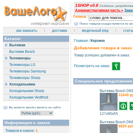
1SHOP v0.8
Создание, разработка
Административная часть »
Зака
Поиск:
Поиск товаров осуществляется по к
как заказать
доставка
модельный ряд
стать
Каталог
Главная
/
Корзина
Вытяжки
Добавление товара в заказ
Вытяжки Bosch
Товар успешно добавлен в заказ.
Телевизоры
Телевизоры LG
Посмотреть на заказ
Телевизоры Samsung
Телевизоры Sharp
Специальное предложение
Холодильники
Холодильники Sharp
Вытяжка Bosch DKE
31640 р
Холодильники Vestfrost
Вы можете менять валюту на сайте
127x90x55
Вытяжка Bosch DKE
Информация о заказе
8820 руб
Товаров в заказе:
1