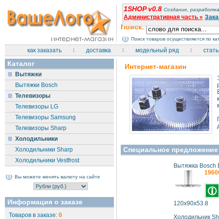
1SHOP v0.8
Создание, разработка
Административная часть »
Зака
Поиск:
Поиск товаров осуществляется по к
как заказать
доставка
модельный ряд
стать
Каталог
Интернет-магазин
Вытяжки
Вытяжки Bosch
Телевизоры
Телевизоры LG
Телевизоры Samsung
Телевизоры Sharp
Холодильники
Специальное предложение
Холодильники Sharp
Холодильники Vestfrost
Вытяжка Bosch 
1960
Вы можете менять валюту на сайте
Информация о заказе
120x90x53.8
Товаров в заказе:
0
Холодильник Sh